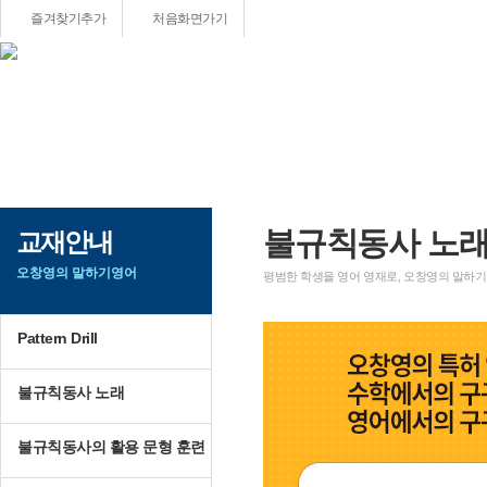
즐겨찾기추가
처음화면가기
나의 강의실
프로그램 안내
교재안내
수강중인 강좌
프로그램 안내
Pattern Drill
회원가입
프로그램 구성
불규칙동사 노래
불규칙동사 노
교재안내
자기 비번찾기
저자의 말
불규칙동사의 활용
오창영의 말하기영어
정보 수정
프로그램 추천서
English Grammar
평범한 학생을 영어 영재로, 오창영의 말하기
수강연기/재개신청
전美영어 교사협회
Chapter Book
회원탈퇴
수학을 영어로
Pattern Drill
불규칙동사 노래
불규칙동사의 활용 문형 훈련